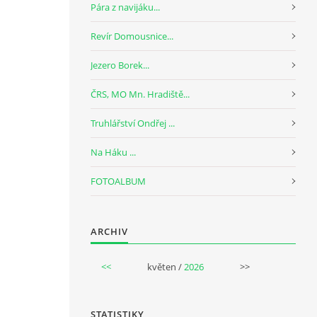
Pára z navijáku...
Revír Domousnice...
Jezero Borek...
ČRS, MO Mn. Hradiště...
Truhlářství Ondřej ...
Na Háku ...
FOTOALBUM
ARCHIV
<<
květen /
2026
>>
STATISTIKY