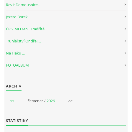
Revír Domousnice...
Jezero Borek...
ČRS, MO Mn. Hradiště...
Truhlářství Ondřej ...
Na Háku ...
FOTOALBUM
ARCHIV
<<
červenec /
2026
>>
STATISTIKY