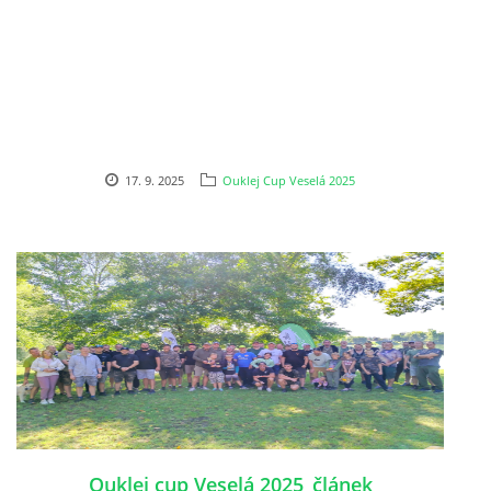
OUKLEJ CUP VESELÁ 2025
ARCHIV
17. 9. 2025
Ouklej Cup Veselá 2025
ARCHIV 2019
PF´
FOTOGALERIE
Ouklej cup Veselá 2025_článek