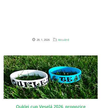
OUKLEJ CUP VESELÁ 2025
ARCHIV
28. 1. 2026
Aktuálně
ARCHIV 2019
PF´
FOTOGALERIE
Ouklej cup Veselá 2026_propozice