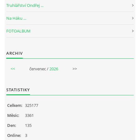
Truhlářství Ondřej ...
Na Háku ...
FOTOALBUM
ARCHIV
<<
červenec /
2026
>>
STATISTIKY
Celkem:
325177
Měsíc:
3361
Den:
135
Online:
3