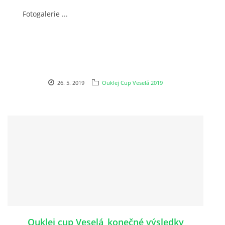
Fotogalerie ...
OUKLEJ CUP VESELÁ 2025
ARCHIV
26. 5. 2019
Ouklej Cup Veselá 2019
ARCHIV 2019
PF´
FOTOGALERIE
Ouklej cup Veselá_konečné výsledky