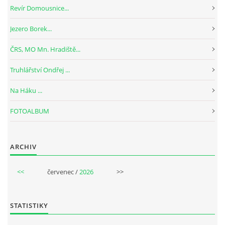
Revír Domousnice...
Jezero Borek...
ČRS, MO Mn. Hradiště...
Truhlářství Ondřej ...
Na Háku ...
FOTOALBUM
ARCHIV
<<
červenec /
2026
>>
STATISTIKY