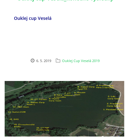
Ouklej cup Veselá
ouklejteam@seznam.cz
© 2026 eStránky.cz
6. 5. 2019
Ouklej Cup Veselá 2019