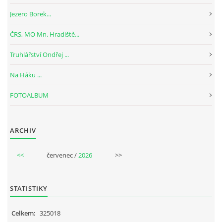
Jezero Borek...
ČRS, MO Mn. Hradiště...
Truhlářství Ondřej ...
Na Háku ...
FOTOALBUM
ARCHIV
<<
červenec /
2026
>>
STATISTIKY
Celkem:
325018