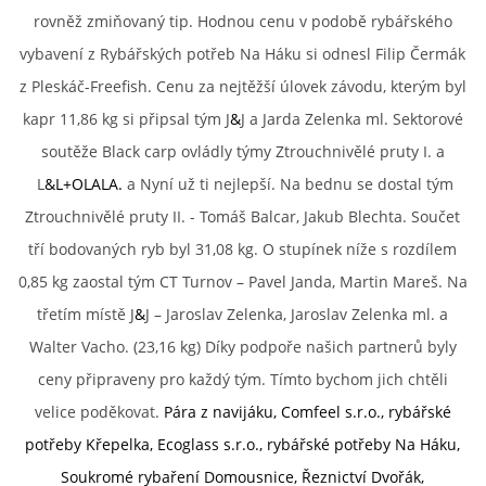
rovněž zmiňovaný tip. Hodnou cenu v podobě rybářského
vybavení z Rybářských potřeb Na Háku si odnesl Filip Čermák
z Pleskáč-Freefish. Cenu za nejtěžší úlovek závodu, kterým byl
kapr 11,86 kg si připsal tým J
&
J a Jarda Zelenka ml. Sektorové
soutěže Black carp ovládly týmy Ztrouchnivělé pruty I. a
L
&L+OLALA.
a Nyní už ti nejlepší. Na bednu se dostal tým
Ztrouchnivělé pruty II. - Tomáš Balcar, Jakub Blechta. Součet
tří bodovaných ryb byl 31,08 kg. O stupínek níže s rozdílem
0,85 kg zaostal tým CT Turnov – Pavel Janda, Martin Mareš. Na
třetím místě J
&
J – Jaroslav Zelenka, Jaroslav Zelenka ml. a
Walter Vacho. (23,16 kg) Díky podpoře našich partnerů byly
ceny připraveny pro každý tým. Tímto bychom jich chtěli
velice poděkovat.
Pára z navijáku, Comfeel s.r.o., rybářské
potřeby Křepelka, Ecoglass s.r.o., rybářské potřeby Na Háku,
Soukromé rybaření Domousnice, Řeznictví Dvořák,