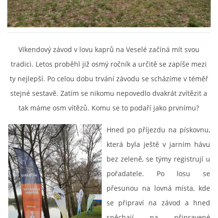
OUKLEJ CUP VESELÁ 2025
Víkendový závod v lovu kaprů na Veselé začíná mít svou
ARCHIV
tradici. Letos proběhl již osmý ročník a určitě se zapíše mezi
ty nejlepší. Po celou dobu trvání závodu se scházíme v téměř
stejné sestavě. Zatím se nikomu nepovedlo dvakrát zvítězit a
ARCHIV 2019
tak máme osm vítězů. Komu se to podaří jako prvnímu?
PF´
Hned po příjezdu na pískovnu,
která byla ještě v jarním hávu
bez zeleně, se týmy registrují u
FOTOGALERIE
pořadatele. Po losu se
přesunou na lovná místa, kde
se připraví na závod a hned
spěchají na připravené