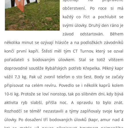
občerstvení. Po roce si má
každý co říct a pochlubit se
ouklejteam@seznam.cz
svými úlovky. Druhý den ráno je
závod odstartován. Během
© 2026 eStránky.cz
několika minut se ozývají hlásiče a na podložkách závodníků
končí první kapři. Štěstí měl tým CT Turnov, který se ozval
pořadateli s bodovaným úlovkem. Stal se totiž vítězem
doprovodné soutěže Rybářských potřeb Křepelka. Pěkný kapr
vážil 7,3 kg. Pak už zvonil telefon o sto šest. Body se začaly
připisovat na celém revíru. Povedlo se i několik kaprů kolem
10-ti kg. Protože se loví nonstop, tak po slibném dni, kdy bývá
aktivita ryb slabší, přišla noc. A opravdu to bylo znát.
Rozhodčí se téměř nezastavili a týmy zaplňovaly svoje karty
úlovky. Po dosažení tří bodovaných úlovků (kapr, amur nad 4