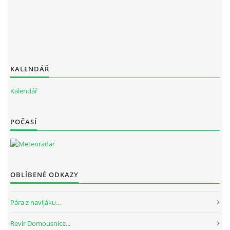
KALENDÁŘ
Kalendář
POČASÍ
OBLÍBENÉ ODKAZY
Pára z navijáku...
Revír Domousnice...