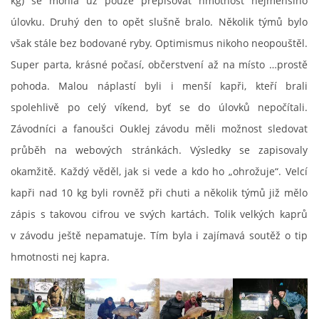
kg) se mohla už pouze přepisovat hmotnost nejmenšího
úlovku. Druhý den to opět slušně bralo. Několik týmů bylo
však stále bez bodované ryby. Optimismus nikoho neopouštěl.
Super parta, krásné počasí, občerstvení až na místo …prostě
pohoda. Malou náplastí byli i menší kapři, kteří brali
spolehlivě po celý víkend, byť se do úlovků nepočítali.
Závodníci a fanoušci Ouklej závodu měli možnost sledovat
průběh na webových stránkách. Výsledky se zapisovaly
okamžitě. Každý věděl, jak si vede a kdo ho „ohrožuje“. Velcí
kapři nad 10 kg byli rovněž při chuti a několik týmů již mělo
zápis s takovou cifrou ve svých kartách. Tolik velkých kaprů
v závodu ještě nepamatuje. Tím byla i zajímavá soutěž o tip
hmotnosti nej kapra.