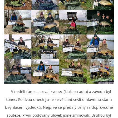
V neděli ráno se ozval zvonec (klakson auta) a závodu byl
konec. Po dvou dnech jsme se všichni sešli u hlavního stanu
k vyhlášení výsledků. Nejprve se předaly ceny za doprovodné
soutěže. První bodovaný úlovek jsme zmiňovali. Druhou byl