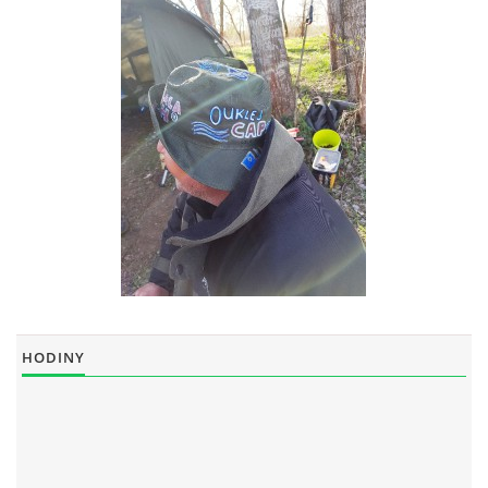
ouklejteam@seznam.cz
© 2026 eStránky.cz
HODINY