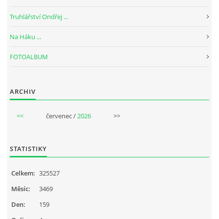
Truhlářství Ondřej ...
Na Háku ...
FOTOALBUM
ARCHIV
<<
červenec /
2026
>>
STATISTIKY
Celkem:
325527
Měsíc:
3469
Den:
159