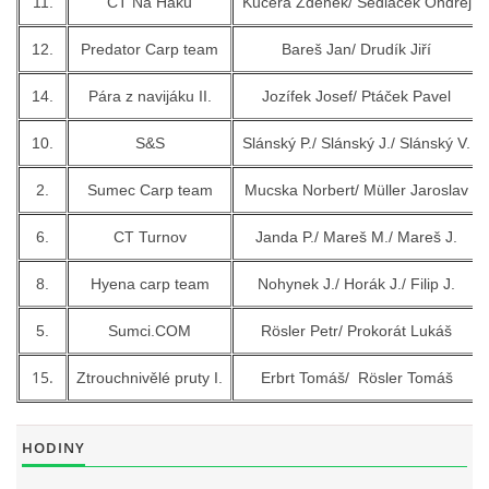
11.
CT Na Háku
Kučera Zdeněk/ Sedláček Ondřej
12.
Predator Carp team
Bareš Jan/ Drudík Jiří
ouklejteam@seznam.cz
14.
Pára z navijáku II.
Jozífek Josef/ Ptáček Pavel
© 2026 eStránky.cz
10.
S
&
S
Slánský P./ Slánský J./ Slánský V.
2.
Sumec Carp team
Mucska Norbert/ Müller Jaroslav
6.
CT Turnov
Janda P.
/ Mareš M./ Mareš J.
8.
Hyena carp team
Nohynek J./ Horák J./ Filip J.
5.
Sumci.COM
Rösler Petr/ Prokorát Lukáš
15.
Ztrouchnivělé pruty I.
Erbrt Tomáš
/
Rösler Tomáš
HODINY