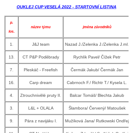
OUKLEJ CUP VESELÁ 2022 - STARTOVNÍ LISTINA
OUKLEJ CUP VESELÁ 2025
p.
název týmu
jména závodníků
los.
ARCHIV
1.
J&J team
Nazad J./Zelenka J./Zelenka J.ml.
13
.
CT P&P Poděbrady
Rychlík Pavel/ Čížek Petr
ARCHIV 2019
7.
Pleskáč - Freefish
Čermák Jakub/ Čermák Jan
PF´
16.
Carp dream
Cabrnoch F./ Richtr T./ Kysela L.
4.
Ztrouchnivělé pruty II.
Balcar Tomáš/ Blechta Jakub
FOTOGALERIE
3.
L&L + OLALA
Šlambora/ Červený/ Matoušek
9.
Pára z navijáku I.
Mužíková Jana/ Rutkowski Ondřej