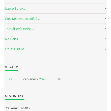
Jezero Borek...
ČRS, MO Mn. Hradiště...
Truhlářství Ondřej ...
Na Háku ...
FOTOALBUM
ARCHIV
<<
červenec /
2026
>>
STATISTIKY
Celkem:
325017