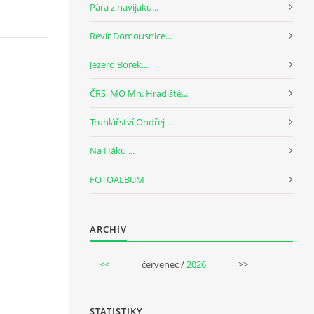
Pára z navijáku...
Revír Domousnice...
Jezero Borek...
ČRS, MO Mn. Hradiště...
Truhlářství Ondřej ...
Na Háku ...
FOTOALBUM
ARCHIV
<<
červenec /
2026
>>
STATISTIKY