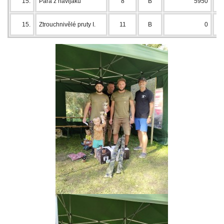
15.
Pára z navijáku
8
B
5950
15.
Ztrouchnivělé pruty I.
11
B
0