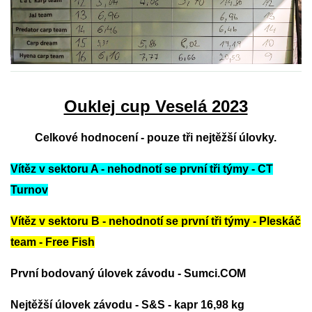
OUKLEJ CUP VESELÁ 2025
ARCHIV
Ouklej cup Veselá 2023
Celkové hodnocení - pouze tři nejtěžší úlovky.
ARCHIV 2019
Vítěz v sektoru A - nehodnotí se první tři týmy - CT
PF´
Turnov
Vítěz v sektoru B - nehodnotí se první tři týmy - Pleskáč
FOTOGALERIE
team - Free Fish
První bodovaný úlovek závodu - Sumci.COM
Nejtěžší úlovek závodu - S&S - kapr 16,98 kg