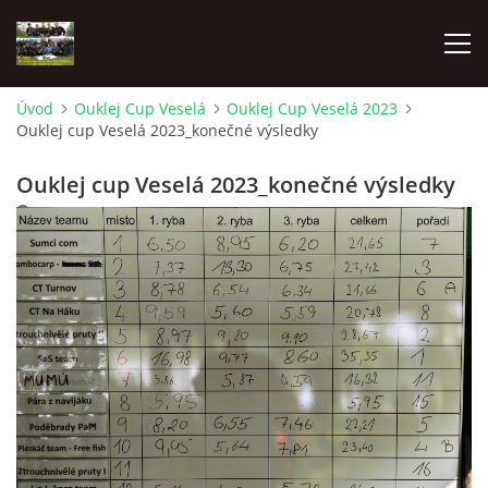
Úvod
Ouklej Cup Veselá
Ouklej Cup Veselá 2023
Ouklej cup Veselá 2023_konečné výsledky
ÚVOD
Ouklej cup Veselá 2023_konečné výsledky
AKTUÁLNĚ
17. 9. 2023
OUKLEJ CUP VESELÁ
OUKLEJ CUP VESELÁ 2022
OUKLEJ CUP VESELÁ 2023
OUKLEJ CUP VESELÁ 2024