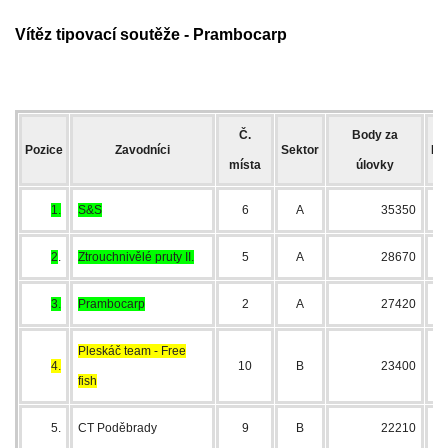
Vítěz tipovací soutěže -
Prambocarp
ouklejteam@seznam.cz
© 2026 eStránky.cz
Č.
Body za
Pozice
Zavodníci
Sektor
Po
místa
úlovky
1.
S
&S
6
A
35350
2
.
Ztrouchnivělé pruty II.
5
A
28670
3.
Prambocarp
2
A
27420
Pleskáč team - Free
4.
10
B
23400
fish
5.
CT Poděbrady
9
B
22210