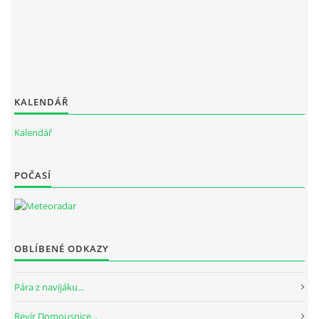
ouklejteam@seznam.cz
© 2026 eStránky.cz
KALENDÁŘ
Kalendář
POČASÍ
OBLÍBENÉ ODKAZY
Pára z navijáku...
Revír Domousnice...