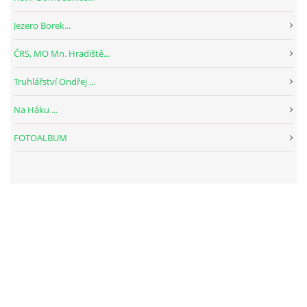
Jezero Borek...
ČRS, MO Mn. Hradiště...
Truhlářství Ondřej ...
Na Háku ...
FOTOALBUM
ARCHIV
<<
červenec /
2026
>>
STATISTIKY
Celkem:
325374