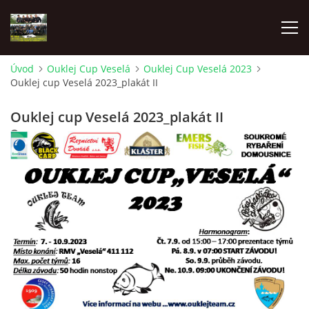
Úvod
Ouklej Cup Veselá
Ouklej Cup Veselá 2023
Ouklej cup Veselá 2023_plakát II
ÚVOD
Ouklej cup Veselá 2023_plakát II
AKTUÁLNĚ
5. 9. 2023
OUKLEJ CUP VESELÁ
OUKLEJ CUP VESELÁ 2022
OUKLEJ CUP VESELÁ 2023
OUKLEJ CUP VESELÁ 2024