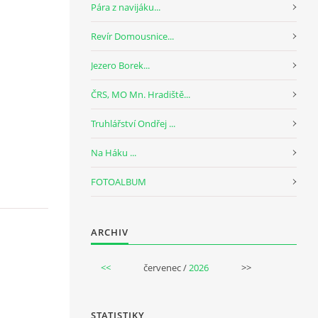
Pára z navijáku...
Revír Domousnice...
Jezero Borek...
ČRS, MO Mn. Hradiště...
Truhlářství Ondřej ...
Na Háku ...
FOTOALBUM
ARCHIV
<<
červenec /
2026
>>
STATISTIKY