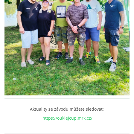
OUKLEJ CUP VESELÁ 2025
ARCHIV
ARCHIV 2019
PF´
FOTOGALERIE
Aktuality ze závodu můžete sledovat:
https://ouklejcup.mrk.cz/