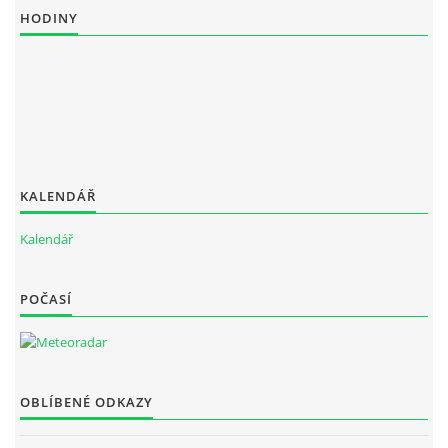
HODINY
ouklejteam@seznam.cz
© 2026 eStránky.cz
KALENDÁŘ
Kalendář
POČASÍ
OBLÍBENÉ ODKAZY