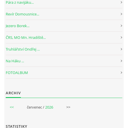
Pára z navijáku...
Revír Domousnice...
Jezero Borek...
ČRS, MO Mn. Hradiště...
Truhlářství Ondřej ...
Na Háku ...
FOTOALBUM
ARCHIV
<<
červenec /
2026
>>
STATISTIKY