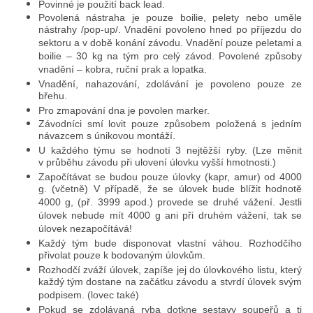
Povinné je použití back lead.
Povolená nástraha je pouze boilie, pelety nebo uměle
nástrahy /pop-up/. Vnadění povoleno hned po příjezdu do
sektoru a v době konání závodu. Vnadění pouze peletami a
boilie – 30 kg na tým pro celý závod. Povolené způsoby
vnadění – kobra, ruční prak a lopatka.
Vnadění, nahazování, zdolávání je povoleno pouze ze
břehu.
Pro zmapování dna je povolen marker.
Závodníci smí lovit pouze způsobem položená s jedním
návazcem s únikovou montáží.
U každého týmu se hodnotí 3 nejtěžší ryby. (Lze měnit
v průběhu závodu při ulovení úlovku vyšší hmotnosti.)
Započítávat se budou pouze úlovky (kapr, amur) od 4000
g. (včetně) V případě, že se úlovek bude blížit hodnotě
4000 g, (př. 3999 apod.) provede se druhé vážení. Jestli
úlovek nebude mít 4000 g ani při druhém vážení, tak se
úlovek nezapočítává!
Každý tým bude disponovat vlastní váhou. Rozhodčího
přivolat pouze k bodovaným úlovkům.
Rozhodčí zváží úlovek, zapíše jej do úlovkového listu, který
každý tým dostane na začátku závodu a stvrdí úlovek svým
podpisem. (lovec také)
Pokud se zdolávaná ryba dotkne sestavy soupeřů a ti