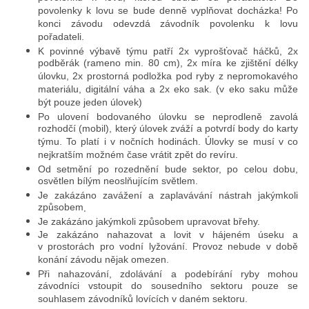
povolenky k lovu se bude denně vyplňovat docházka! Po
konci závodu odevzdá závodník povolenku k lovu
pořadateli.
K povinné výbavě týmu patří 2x vyprošťovač háčků, 2x
podběrák (rameno min. 80 cm), 2x míra ke zjištění délky
úlovku, 2x prostorná podložka pod ryby z nepromokavého
materiálu, digitální váha a 2x eko sak. (v eko saku může
být pouze jeden úlovek)
Po ulovení bodovaného úlovku se neprodleně zavolá
rozhodčí (mobil), který úlovek zváží a potvrdí body do karty
týmu. To platí i v nočních hodinách. Úlovky se musí v co
nejkratším možném čase vrátit zpět do revíru.
Od setmění po rozednění bude sektor, po celou dobu,
osvětlen bílým neoslňujícím světlem.
Je zakázáno zavážení a zaplavávání nástrah jakýmkoli
způsobem
.
Je zakázáno jakýmkoli způsobem upravovat břehy.
Je zakázáno nahazovat a lovit v hájeném úseku a
v prostorách pro vodní lyžování. Provoz nebude v době
konání závodu nějak omezen.
Při nahazování, zdolávání a podebírání ryby mohou
závodníci vstoupit do sousedního sektoru pouze se
souhlasem závodníků lovících v daném sektoru.