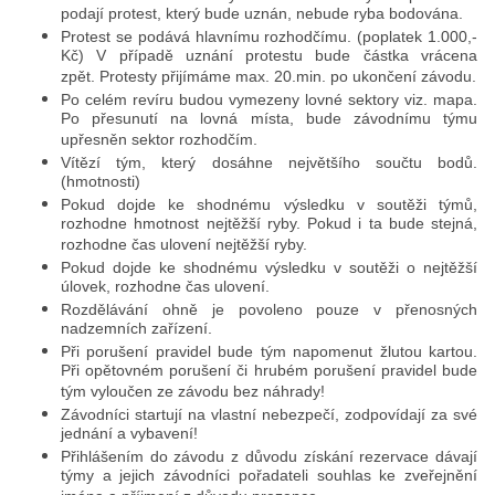
podají protest, který bude uznán, nebude ryba bodována.
Protest se podává hlavnímu rozhodčímu. (poplatek 1.000,-
Kč) V případě uznání protestu bude částka vrácena
zpět. Protesty přijímáme max. 20.min. po ukončení závodu.
Po celém revíru budou vymezeny lovné sektory viz. mapa.
Po přesunutí na lovná místa, bude závodnímu týmu
upřesněn sektor rozhodčím.
Vítězí tým, který dosáhne největšího součtu bodů.
(hmotnosti)
Pokud dojde ke shodnému výsledku v soutěži týmů,
rozhodne hmotnost nejtěžší ryby. Pokud i ta bude stejná,
rozhodne čas ulovení nejtěžší ryby.
Pokud dojde ke shodnému výsledku v soutěži o nejtěžší
úlovek, rozhodne čas ulovení.
Rozdělávání ohně je povoleno pouze v přenosných
nadzemních zařízení.
Při porušení pravidel bude tým napomenut žlutou kartou.
Při opětovném porušení či hrubém porušení pravidel bude
tým vyloučen ze závodu bez náhrady!
Závodníci startují na vlastní nebezpečí, zodpovídají za své
jednání a vybavení!
Přihlášením do závodu z důvodu získání rezervace dávají
týmy a jejich závodníci pořadateli souhlas ke zveřejnění