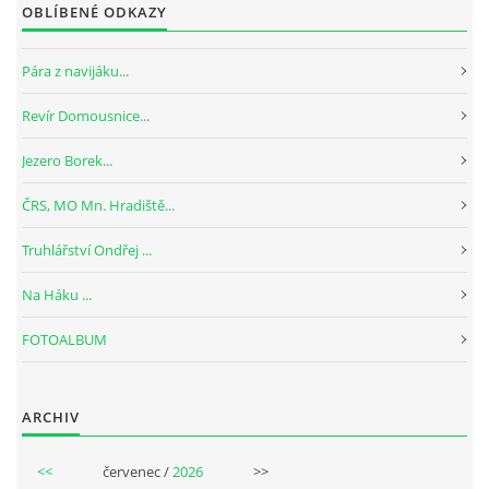
OBLÍBENÉ ODKAZY
Pára z navijáku...
Revír Domousnice...
Jezero Borek...
ČRS, MO Mn. Hradiště...
Truhlářství Ondřej ...
Na Háku ...
FOTOALBUM
ARCHIV
<<
červenec /
2026
>>