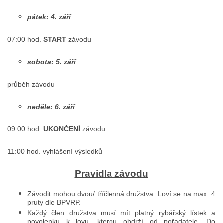
pátek: 4. září
07:00 hod.
START
závodu
sobota: 5. září
průběh závodu
neděle: 6. září
09:00 hod.
UKONČENÍ
závodu
11:00 hod. vyhlášení výsledků
Pravidla závodu
Závodit mohou dvou/ tříčlenná družstva. Loví se na max. 4
pruty dle BPVRP.
Každý člen družstva musí mít platný rybářský lístek a
povolenku k lovu, kterou obdrží od pořadatele. Do