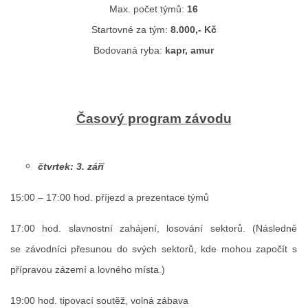
Max. počet týmů:
16
Startovné za tým:
8.000,- Kč
ouklejteam@seznam.cz
Bodovaná ryba:
kapr, amur
© 2026 eStránky.cz
Časový program závodu
čtvrtek: 3. září
15:00 – 17:00 hod. příjezd a prezentace týmů
17:00 hod. slavnostní zahájení, losování sektorů. (Následně
se závodníci přesunou do svých sektorů, kde mohou započít s
přípravou zázemí a lovného místa.)
19:00 hod. tipovací soutěž, volná zábava