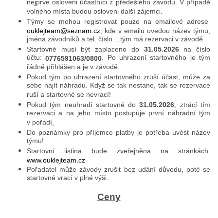
nejprve osloveni účastníci z předešlého závodu. V případě
volného místa budou osloveni další zájemci.
Týmy se mohou registrovat pouze na emailové adrese
ouklejteam@seznam.cz
, kde v emailu uvedou název týmu,
jména závodníků a tel. číslo ...tým má rezervaci v závodě.
Startovné musí být zaplaceno do
31.05.2026
na číslo
účtu:
. Po uhrazení startovného je tým
0776591063/0800
řádně přihlášen a je v závodě.
Pokud tým po uhrazení startovného zruší účast, může za
sebe najít náhradu. Když se tak nestane, tak se rezervace
ruší a startovné se nevrací!
Pokud tým neuhradí startovné do
31.05.2026
, ztrácí tím
rezervaci a na jeho místo postupuje první náhradní tým
v pořadí
.
Do poznámky pro příjemce platby je potřeba uvést název
týmu!
Startovní listina bude zveřejněna na stránkách
www.ouklejteam.cz
Pořadatel může závody zrušit bez udání důvodu, poté se
startovné vrací v plné výši.
Ceny