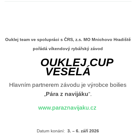
OUKLEJ CUP VESELÁ 2025
ARCHIV
Ouklej team ve spolupráci s ČRS, z.s. MO Mnichovo Hradiště
pořádá víkendový rybářský závod
OUKLEJ CUP
ARCHIV 2019
VESELÁ
PF´
Hlavním partnerem závodu je výrobce boilies
„
Pára z navijáku
“.
FOTOGALERIE
www.paraznavijaku.cz
Datum konání:
3. – 6. září 2026