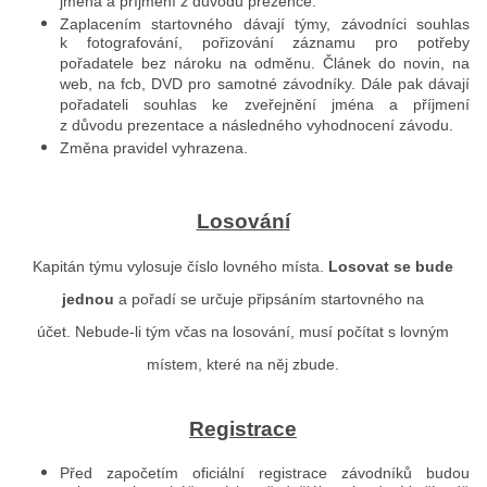
jména a příjmení z důvodu prezence.
Zaplacením startovného dávají týmy, závodníci souhlas
k fotografování, pořizování záznamu pro potřeby
pořadatele bez nároku na odměnu. Článek do novin, na
web, na fcb, DVD pro samotné závodníky. Dále pak dávají
pořadateli souhlas ke zveřejnění jména a příjmení
z důvodu prezentace a následného vyhodnocení závodu.
Změna pravidel vyhrazena.
Losování
Kapitán týmu vylosuje číslo lovného místa.
Losovat se bude
jednou
a pořadí se určuje připsáním startovného na
účet. Nebude-li tým včas na losování, musí počítat s lovným
místem, které na něj zbude.
Registrace
Před započetím oficiální registrace závodníků budou