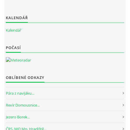
KALENDÁŘ
Kalendář
POČASÍ
OBLÍBENÉ ODKAZY
Pára z navijáku...
Revír Domousnice...
Jezero Borek...
ČRS, MO Mn. Hradiště...