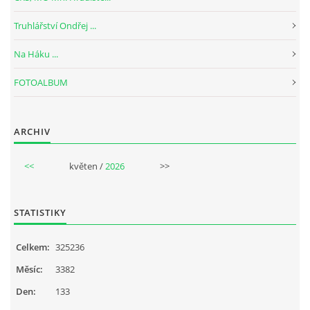
Truhlářství Ondřej ...
Na Háku ...
FOTOALBUM
ARCHIV
<<
květen /
2026
>>
STATISTIKY
Celkem:
325236
Měsíc:
3382
Den:
133