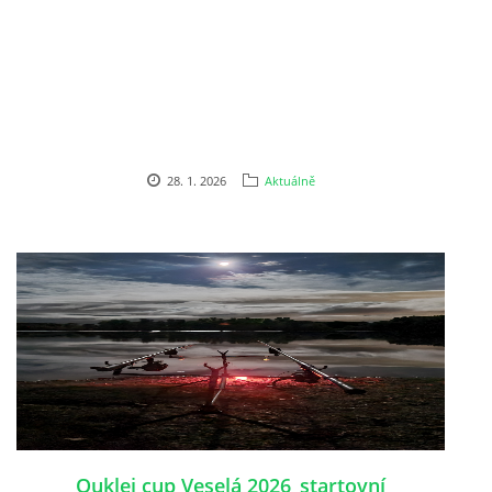
OUKLEJ CUP VESELÁ 2025
ARCHIV
28. 1. 2026
Aktuálně
ARCHIV 2019
PF´
FOTOGALERIE
Ouklej cup Veselá 2026_startovní