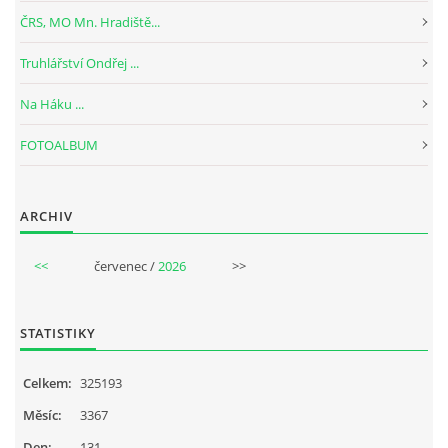
ČRS, MO Mn. Hradiště...
Truhlářství Ondřej ...
Na Háku ...
FOTOALBUM
ARCHIV
<<
červenec /
2026
>>
STATISTIKY
Celkem:
325193
Měsíc:
3367
Den:
131