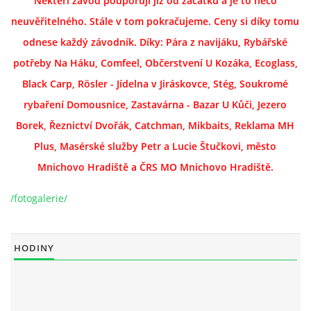
Někteří závod podporují již od začátku a je to něco
neuvěřitelného. Stále v tom pokračujeme. Ceny si díky tomu
odnese každý závodník. Díky: Pára z navijáku, Rybářské
potřeby Na Háku, Comfeel, Občerstvení U Kozáka, Ecoglass,
Black Carp, Rösler - Jídelna v Jiráskovce, Stég, Soukromé
rybaření Domousnice, Zastavárna - Bazar U Kůči, Jezero
Borek, Řeznictví Dvořák, Catchman, Mikbaits, Reklama MH
Plus, Masérské služby Petr a Lucie Štučkovi, město
Mnichovo Hradiště a ČRS MO Mnichovo Hradiště.
/fotogalerie/
HODINY