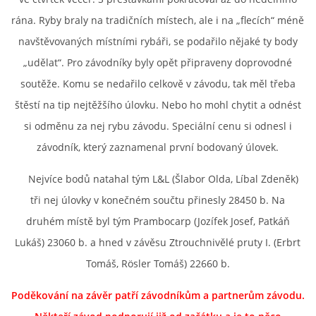
rána. Ryby braly na tradičních místech, ale i na „flecích“ méně
navštěvovaných místními rybáři, se podařilo nějaké ty body
ouklejteam@seznam.cz
„udělat“. Pro závodníky byly opět připraveny doprovodné
soutěže. Komu se nedařilo celkově v závodu, tak měl třeba
© 2026 eStránky.cz
štěstí na tip nejtěžšího úlovku. Nebo ho mohl chytit a odnést
si odměnu za nej rybu závodu. Speciální cenu si odnesl i
závodník, který zaznamenal první bodovaný úlovek.
Nejvíce bodů natahal tým L&L (Šlabor Olda, Líbal Zdeněk)
tři nej úlovky v konečném součtu přinesly 28450 b. Na
druhém místě byl tým Prambocarp (Jozífek Josef, Patkáň
Lukáš) 23060 b. a hned v závěsu Ztrouchnivělé pruty I. (Erbrt
Tomáš, Rösler Tomáš) 22660 b.
Poděkování na závěr patří závodníkům a partnerům závodu.