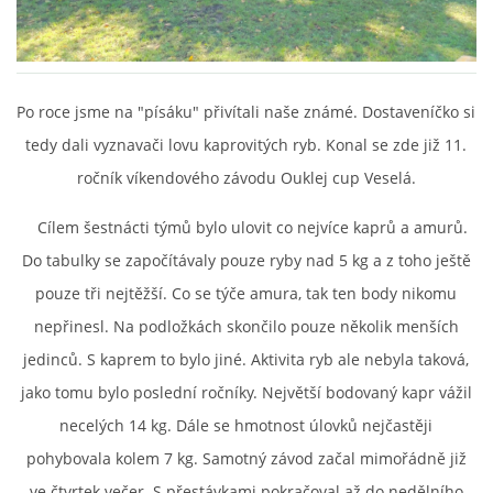
OUKLEJ CUP VESELÁ 2025
Po roce jsme na "písáku" přivítali naše známé. Dostaveníčko si
ARCHIV
tedy dali vyznavači lovu kaprovitých ryb. Konal se zde již 11.
ročník víkendového závodu Ouklej cup Veselá.
ARCHIV 2019
Cílem šestnácti týmů bylo ulovit co nejvíce kaprů a amurů.
Do tabulky se započítávaly pouze ryby nad 5 kg a z toho ještě
PF´
pouze tři nejtěžší. Co se týče amura, tak ten body nikomu
nepřinesl. Na podložkách skončilo pouze několik menších
jedinců. S kaprem to bylo jiné. Aktivita ryb ale nebyla taková,
FOTOGALERIE
jako tomu bylo poslední ročníky. Největší bodovaný kapr vážil
necelých 14 kg. Dále se hmotnost úlovků nejčastěji
pohybovala kolem 7 kg. Samotný závod začal mimořádně již
ve čtvrtek večer. S přestávkami pokračoval až do nedělního